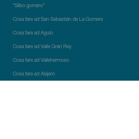
"Silbo gomero"
Cosa fare ad San Sebastián de La Gomera
Cosa fare ad Agulo
Cosa fare ad Valle Gran Rey
Cosa fare ad Vallehermoso
Cosa fare ad Alajeró
Cosa fare ad Hermigua
COSA VEDERE E COSA FARE