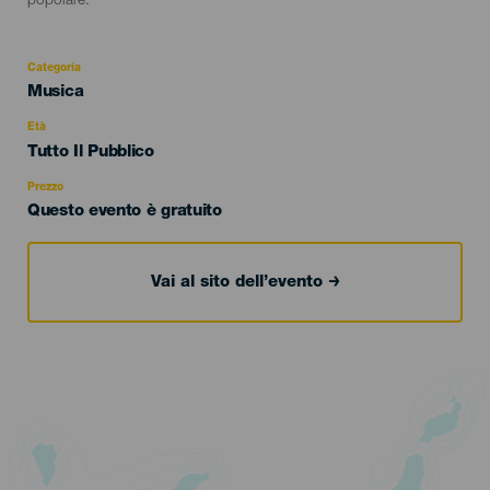
popolare.
Categoria
Categoría
Musica
del
evento
Età
Edad
Tutto Il Pubblico
Recomendada
Prezzo
Questo evento è gratuito
Vai al sito dell’evento