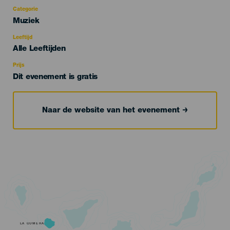
Categorie
Categoría
Muziek
del
evento
Leeftijd
Edad
Alle Leeftijden
Recomendada
Prijs
Dit evenement is gratis
Naar de website van het evenement
LA GOMERA