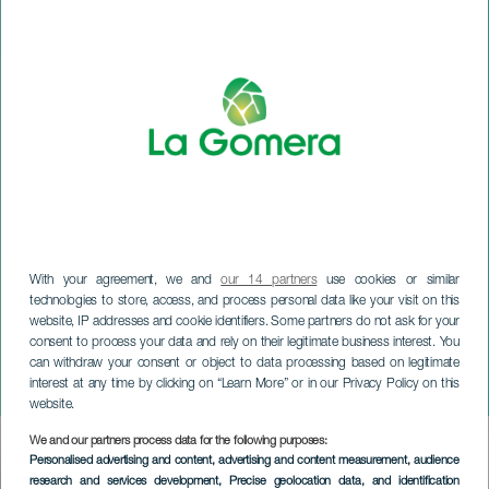
With your agreement, we and
our 14 partners
use cookies or similar
technologies to store, access, and process personal data like your visit on this
website, IP addresses and cookie identifiers. Some partners do not ask for your
consent to process your data and rely on their legitimate business interest. You
can withdraw your consent or object to data processing based on legitimate
LA GOMERA
interest at any time by clicking on “Learn More” or in our Privacy Policy on this
Jonay Mesa in concert
website.
We and our partners process data for the following purposes:
Imagen
Personalised advertising and content, advertising and content measurement, audience
Listado
research and services development
, Precise geolocation data, and identification