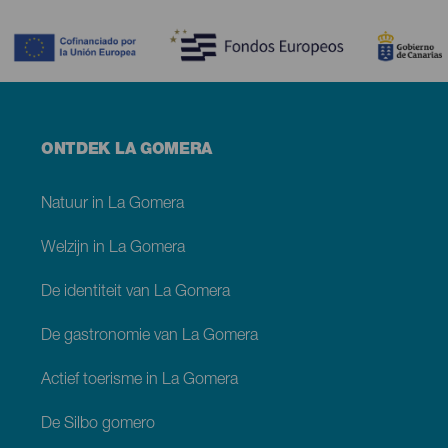
Contenido
Menú
ONTDEK LA GOMERA
footer
La
Gomera
Natuur in La Gomera
Welzijn in La Gomera
De identiteit van La Gomera
De gastronomie van La Gomera
Actief toerisme in La Gomera
De Silbo gomero