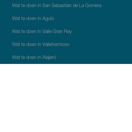
Wat te doen in San Sebastián de La Gomera
Wat te doen in Agulo
Wat te doen in Valle Gran Rey
Wat te doen in Vallehermoso
Wat te doen in Alajeró
Wat te doen in Hermigua
WAT TE ZIEN EN TE DOEN
Plaatsen met charme van La Gomera