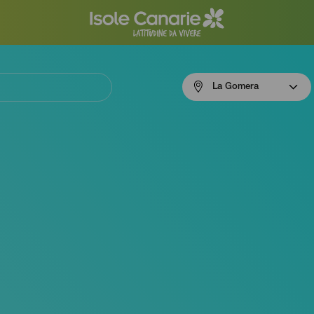
Menú
La Gomera
navigation
La
Gomera