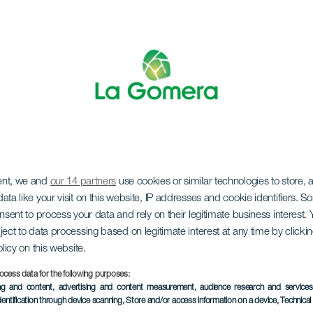
ent, we and
our 14 partners
use cookies or similar technologies to store,
 Capodanno
ata like your visit on this website, IP addresses and cookie identifiers. 
onsent to process your data and rely on their legitimate business interest
ject to data processing based on legitimate interest at any time by click
olicy on this website.
ocess data for the following purposes:
ing and content, advertising and content measurement, audience research and service
EVENTO PASSATO
dentification through device scanning
, Store and/or access information on a device
, Technica