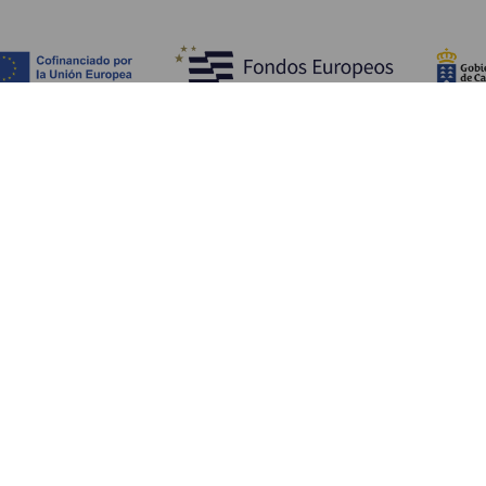
COSA VEDERE E COSA FARE
Luoghi di charme di La Gomera
Sentieri di La Gomera
Spiagge di La Gomera
Musei Visite di interesse
Centri di svago di La Gomera