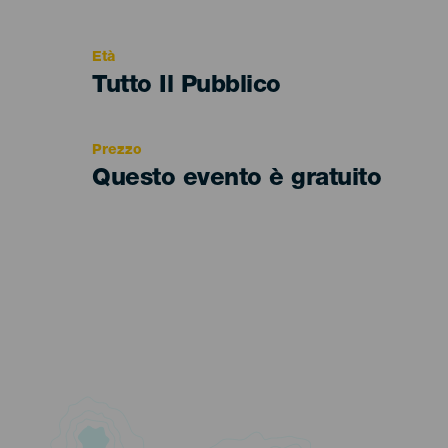
del
evento
Età
Edad
Tutto Il Pubblico
Recomendada
Prezzo
Questo evento è gratuito