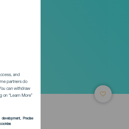
 access, and
Some partners do
. You can withdraw
ing on “Learn More”
s development
, Precise
l cookies