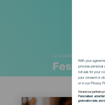
LA GOMERA
With your agreem
Festa di
process personal d
not ask for your c
your consent or ob
or in our Privacy P
We and our partners pr
Personalised advertis
Imagen
geolocation data, and i
Listado