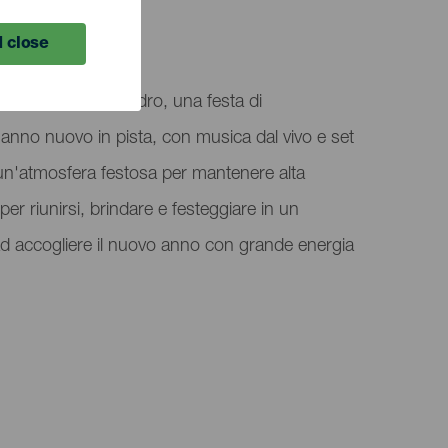
 close
in Plaza de San Pedro, una festa di
anno nuovo in pista, con musica dal vivo e set
e un'atmosfera festosa per mantenere alta
er riunirsi, brindare e festeggiare in un
ad accogliere il nuovo anno con grande energia