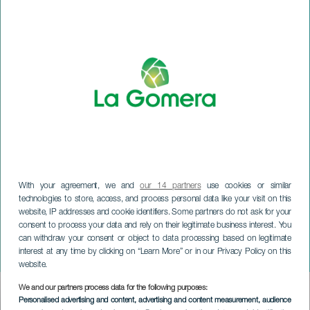
With your agreement, we and
our 14 partners
use cookies or similar
technologies to store, access, and process personal data like your visit on this
website, IP addresses and cookie identifiers. Some partners do not ask for your
consent to process your data and rely on their legitimate business interest. You
LA GOMERA
can withdraw your consent or object to data processing based on legitimate
interest at any time by clicking on “Learn More” or in our Privacy Policy on this
Nyttårsaftenfest
website.
We and our partners process data for the following purposes:
Imagen
Personalised advertising and content, advertising and content measurement, audience
Listado