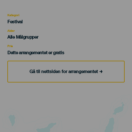
Kategori
Categoría
Festival
del
evento
Alder
Edad
Alle Målgrupper
Recomendada
Pris
Dette arrangementet er gratis
Gå til nettsiden for arrangementet