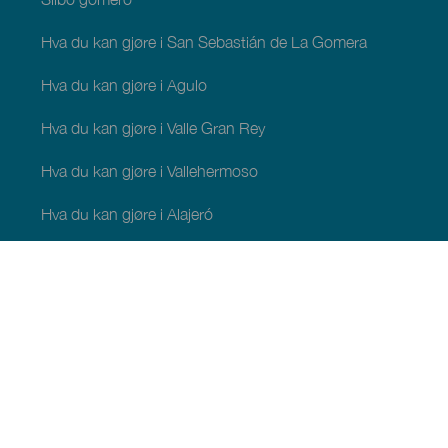
Hva du kan gjøre i San Sebastián de La Gomera
Hva du kan gjøre i Agulo
Hva du kan gjøre i Valle Gran Rey
Hva du kan gjøre i Vallehermoso
Hva du kan gjøre i Alajeró
Hva du kan gjøre i Hermigua
HVA DU KAN SE OG GJØRE
Steder med særpreg på La Gomera