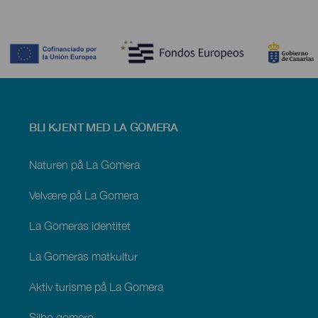
Contenido
Menú
BLI KJENT MED LA GOMERA
footer
La
Gomera
Naturen på La Gomera
Velvære på La Gomera
La Gomeras identitet
La Gomeras matkultur
Aktiv turisme på La Gomera
Silbo gomero