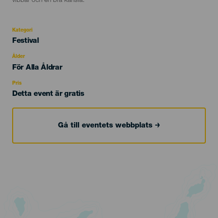
vibbar och en bra känsla.
Kategori
Categoría
Festival
del
evento
Ålder
Edad
För Alla Åldrar
Recomendada
Pris
Detta event är gratis
Gå till eventets webbplats