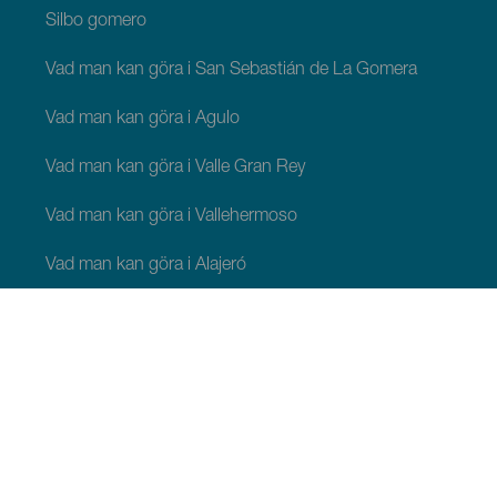
Silbo gomero
Vad man kan göra i San Sebastián de La Gomera
Vad man kan göra i Agulo
Vad man kan göra i Valle Gran Rey
Vad man kan göra i Vallehermoso
Vad man kan göra i Alajeró
Vad man kan göra i Hermigua
ATT SE OCH GÖRA