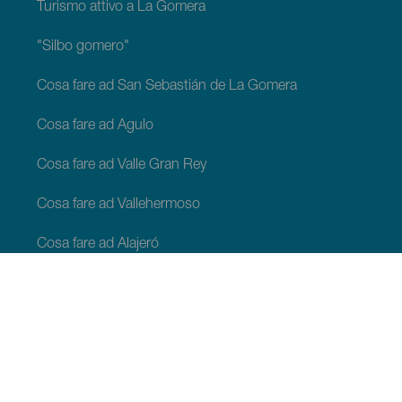
Turismo attivo a La Gomera
"Silbo gomero"
Cosa fare ad San Sebastián de La Gomera
Cosa fare ad Agulo
Cosa fare ad Valle Gran Rey
Cosa fare ad Vallehermoso
Cosa fare ad Alajeró
Cosa fare ad Hermigua
COSA VEDERE E COSA FARE