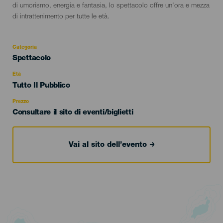
di umorismo, energia e fantasia, lo spettacolo offre un'ora e mezza
di intrattenimento per tutte le età.
Categoria
Categoría
Spettacolo
del
evento
Età
Edad
Tutto Il Pubblico
Recomendada
Prezzo
Consultare il sito di eventi/biglietti
Vai al sito dell’evento