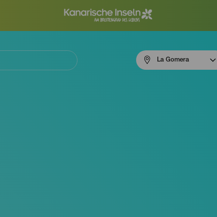
Menú
La Gomera
navigation
La
Gomera