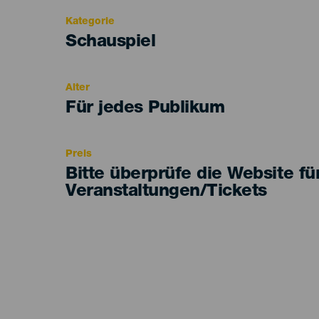
Kategorie
Categoría
Schauspiel
del
evento
Alter
Edad
Für jedes Publikum
Recomendada
Preis
Bitte überprüfe die Website fü
Veranstaltungen/Tickets