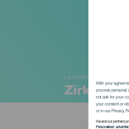
LA GOMERA
With your agreem
Zirkus vo
process personal d
not ask for your c
your consent or ob
or in our Privacy P
We and our partners pr
Personalised advertis