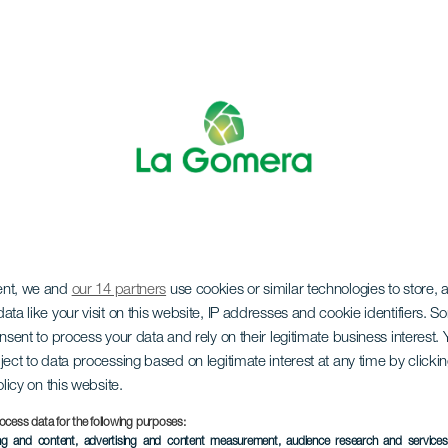
ent, we and
our 14 partners
use cookies or similar technologies to store,
n Frankreich
ata like your visit on this website, IP addresses and cookie identifiers. 
onsent to process your data and rely on their legitimate business interest
ject to data processing based on legitimate interest at any time by click
olicy on this website.
ocess data for the following purposes:
ing and content, advertising and content measurement, audience research and service