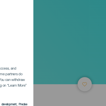
 access, and
Some partners do
. You can withdraw
ing on “Learn More”
s development
, Precise