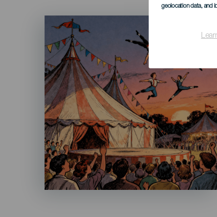
geolocation data, and i
Imagen
Listado
Lear