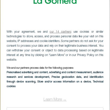
With your agreement, we and
our 14 partners
use cookies or similar
technologies to store, access, and process personal data like your visit on this
website, IP addresses and cookie identifiers. Some partners do not ask for your
consent to process your data and rely on their legitimate business interest. You
can withdraw your consent or object to data processing based on legitimate
interest at any time by clicking on “Learn More” or in our Privacy Policy on this
website.
We and our partners process data for the following purposes:
Personalised advertising and content, advertising and content measurement, audience
research and services development
, Precise geolocation data, and identification
through device scanning
, Store and/or access information on a device
, Technical
cookies
Learn More →