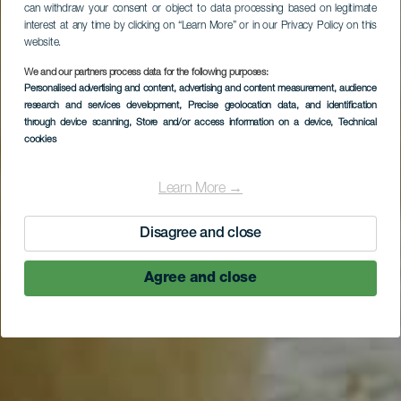
can withdraw your consent or object to data processing based on legitimate
interest at any time by clicking on “Learn More” or in our Privacy Policy on this
website.
We and our partners process data for the following purposes:
Personalised advertising and content, advertising and content measurement, audience
research and services development
, Precise geolocation data, and identification
through device scanning
, Store and/or access information on a device
, Technical
cookies
Learn More →
Disagree and close
Agree and close