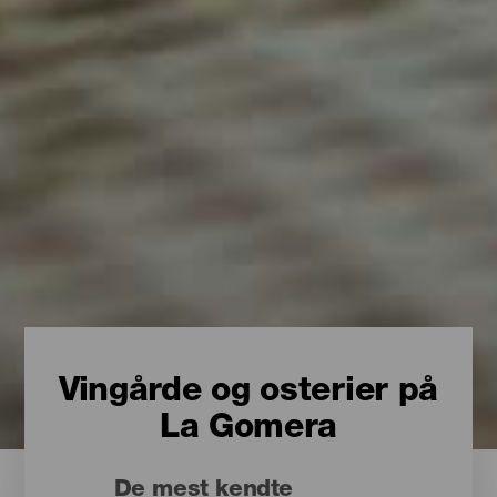
Vingårde og osterier på
La Gomera
De mest kendte