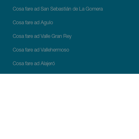
Cosa fare ad San Sebastián de La Gomera
Cosa fare ad Agulo
Cosa fare ad Valle Gran Rey
Cosa fare ad Vallehermoso
Cosa fare ad Alajeró
Cosa fare ad Hermigua
COSA VEDERE E COSA FARE
Luoghi di charme di La Gomera