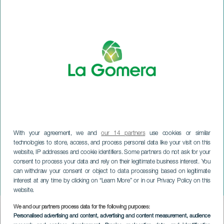
With your agreement, we and
our 14 partners
use cookies or similar
technologies to store, access, and process personal data like your visit on this
website, IP addresses and cookie identifiers. Some partners do not ask for your
LA GOMERA
consent to process your data and rely on their legitimate business interest. You
Spettacolo musicale di Los
can withdraw your consent or object to data processing based on legitimate
interest at any time by clicking on “Learn More” or in our Privacy Policy on this
Sabandeños
website.
We and our partners process data for the following purposes:
Imagen
Personalised advertising and content, advertising and content measurement, audience
Listado