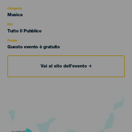
Categoria
Categoría
Musica
del
evento
Età
Edad
Tutto Il Pubblico
Recomendada
Prezzo
Questo evento è gratuito
Vai al sito dell’evento
LA GOMERA