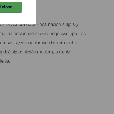
 close
stra Señora de la Encarnación staje się
e można posłuchać muzycznego występu Los
rusza się w popularnych brzmieniach i
ą dać się ponieść emocjom, a ciepły,
lenia.