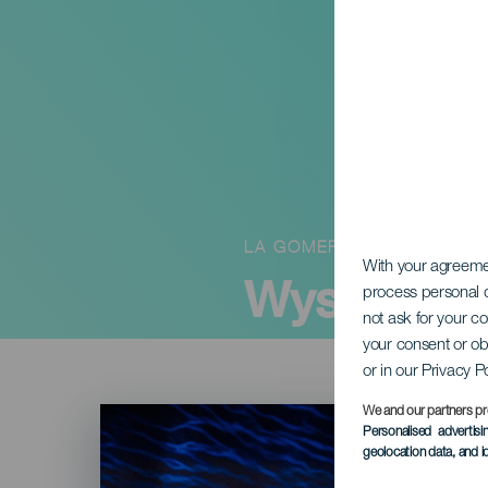
LA GOMERA
With your agreem
Występ mu
process personal d
not ask for your c
your consent or ob
or in our Privacy P
Imagen
We and our partners pr
Listado
Personalised advertis
geolocation data, and i