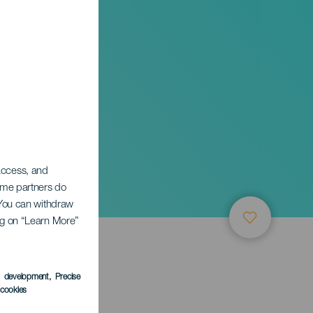
 access, and
ños
Some partners do
. You can withdraw
ing on “Learn More”
s development
, Precise
l cookies