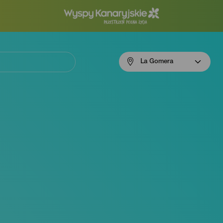
Menú
La Gomera
navigation
La
Gomera