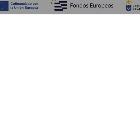
ATRAKCJE I ZWIEDZANIE
Urokliwe miejsca na La Gomerze
Szlaki piesze na La Gomerze
Plaże La Gomery
Interesujące miejsca i muzea
Centra rozrywki na La Gomera
Punkty widokowe na La Gomerze