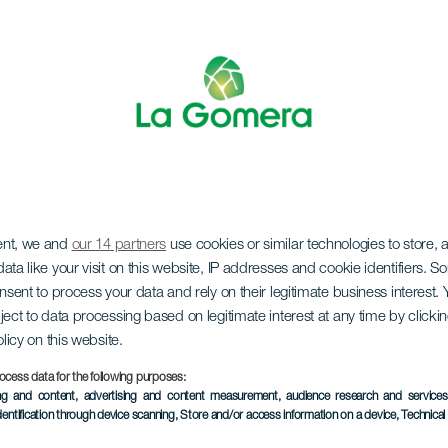
ent, we and
our 14 partners
use cookies or similar technologies to store,
zyczny Los Sabande
ata like your visit on this website, IP addresses and cookie identifiers. 
onsent to process your data and rely on their legitimate business interest
ject to data processing based on legitimate interest at any time by click
olicy on this website.
ocess data for the following purposes:
ing and content, advertising and content measurement, audience research and service
dentification through device scanning
, Store and/or access information on a device
, Technica
MINIONE WYDARZENIA