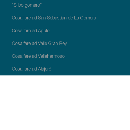
"Silbo gomero"
Cosa fare ad San Sebastián de La Gomera
Cosa fare ad Agulo
Cosa fare ad Valle Gran Rey
Cosa fare ad Vallehermoso
Cosa fare ad Alajeró
Cosa fare ad Hermigua
COSA VEDERE E COSA FARE