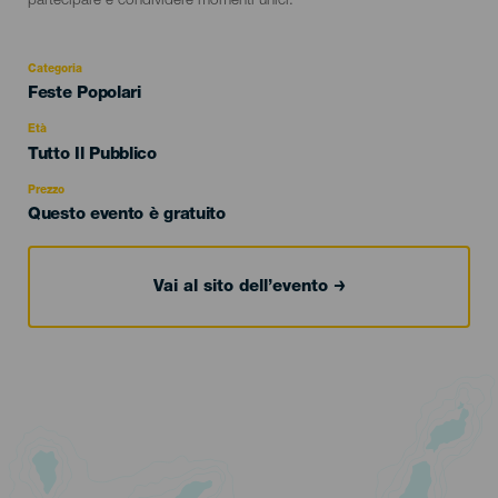
partecipare e condividere momenti unici.
Categoria
Categoría
Feste Popolari
del
evento
Età
Edad
Tutto Il Pubblico
Recomendada
Prezzo
Questo evento è gratuito
Vai al sito dell’evento