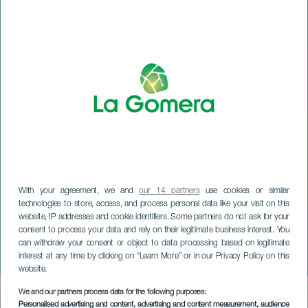
With your agreement, we and
our 14 partners
use cookies or similar
technologies to store, access, and process personal data like your visit on this
website, IP addresses and cookie identifiers. Some partners do not ask for your
LA GOMERA
consent to process your data and rely on their legitimate business interest. You
Falò di San Giovanni a San
can withdraw your consent or object to data processing based on legitimate
interest at any time by clicking on “Learn More” or in our Privacy Policy on this
Sebastián de La Gomera
website.
We and our partners process data for the following purposes:
Imagen
Personalised advertising and content, advertising and content measurement, audience
Listado