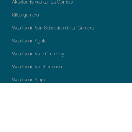
Aktivtourismus auf La Gomera
Silbo gomero
Was tun in San Sebastián de La Gomera
Was tun in Agulo
Was tun in Valle Gran Rey
Was tun in Vallehermoso
Was tun in Alajerö
Was tun in Hermigua
SEHEN UND ERLEBEN