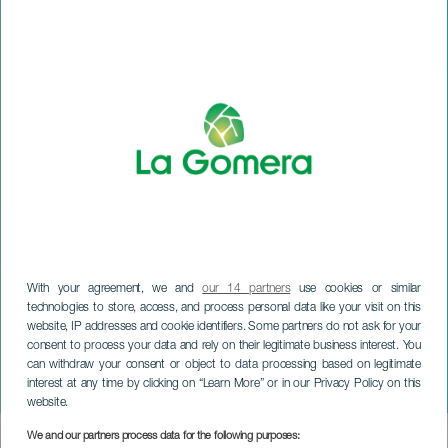
With your agreement, we and
our 14 partners
use cookies or similar
technologies to store, access, and process personal data like your visit on this
website, IP addresses and cookie identifiers. Some partners do not ask for your
LA GOMERA
consent to process your data and rely on their legitimate business interest. You
Johannisfeuer in San
can withdraw your consent or object to data processing based on legitimate
interest at any time by clicking on “Learn More” or in our Privacy Policy on this
Sebastián de La Gomera
website.
We and our partners process data for the following purposes:
Imagen