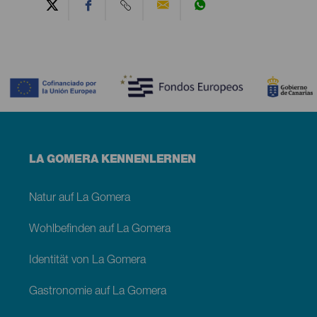
Contenido
Menú
LA GOMERA KENNENLERNEN
footer
La
Gomera
Natur auf La Gomera
Wohlbefinden auf La Gomera
Identität von La Gomera
Gastronomie auf La Gomera