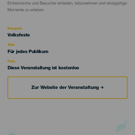
Einheimische und Besucher einladen, teilzunehmen und einzigartige
Momente zu erleben.
Kategorie
Categoría
Volksfeste
del
evento
Alter
Edad
Für jedes Publikum
Recomendada
Preis
Diese Veranstaltung ist kostenlos
Zur Website der Veranstaltung