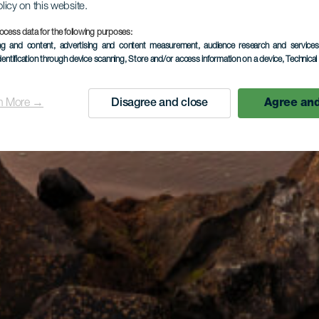
olicy on this website.
ocess data for the following purposes:
ing and content, advertising and content measurement, audience research and service
dentification through device scanning
, Store and/or access information on a device
, Technica
n More →
Disagree and close
Agree and