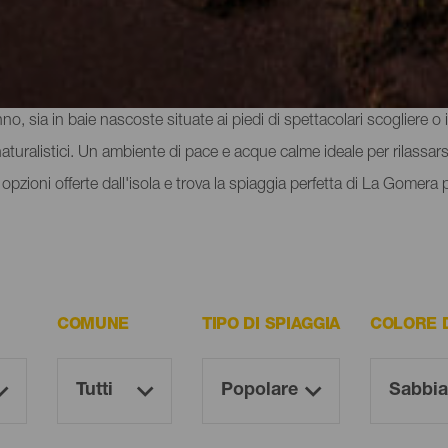
omera
uno dei gioielli che l’isola nasconde. Il suo straordinario clima 
anno, sia in baie nascoste situate ai piedi di spettacolari scogliere 
turalistici. Un ambiente di pace e acque calme ideale per rilassarsi d
opzioni offerte dall'isola e trova la spiaggia perfetta di La Gomera p
COMUNE
TIPO DI SPIAGGIA
COLORE 