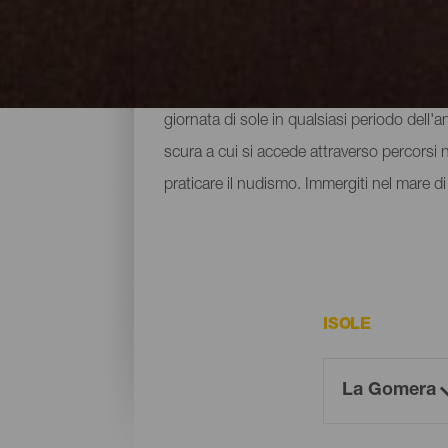
Tutte le spiagge di La G
Le spiagge di La Gomera sono senza dubbio 
giornata di sole in qualsiasi periodo dell'
scura a cui si accede attraverso percorsi na
praticare il nudismo. Immergiti nel mare di 
ISOLE