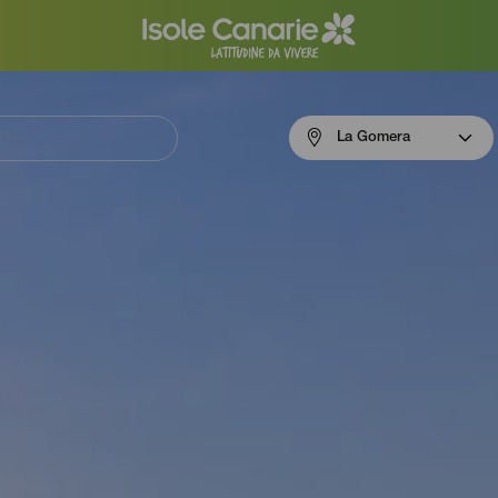
Menú
La Gomera
navigation
La
Gomera