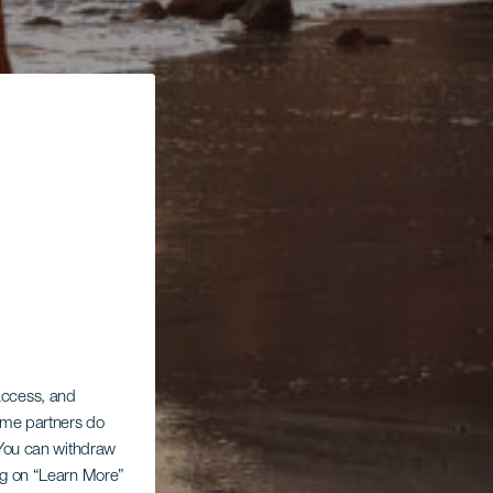
 access, and
Some partners do
. You can withdraw
ing on “Learn More”