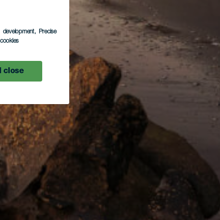
s development
, Precise
l cookies
 close