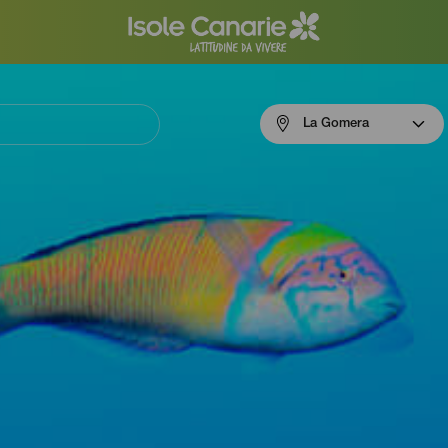
Menú
La Gomera
navigation
La
Gomera