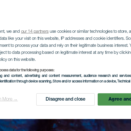
ent, we and
our 14 partners
use cookies or similar technologies to store,
ata like your visit on this website, IP addresses and cookie identifiers. 
onsent to process your data and rely on their legitimate business interest
ject to data processing based on legitimate interest at any time by click
olicy on this website.
ocess data for the following purposes:
ing and content, advertising and content measurement, audience research and service
dentification through device scanning
, Store and/or access information on a device
, Technica
n More →
Disagree and close
Agree and