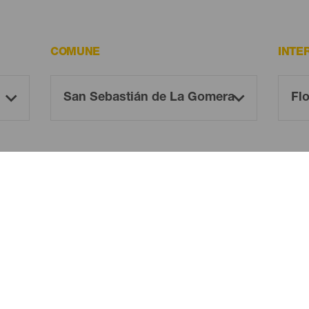
COMUNE
INTE
Oh! There is no results ...
Try again, you will surely find something you like