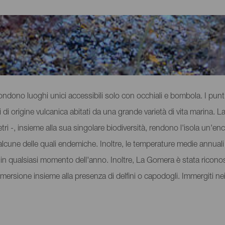
a Gomera
scondono luoghi unici accessibili solo con occhiali e bombola. I pu
i di origine vulcanica abitati da una grande varietà di vita marina. 
metri -, insieme alla sua singolare biodiversità, rendono l'isola un'
 alcune delle quali endemiche. Inoltre, le temperature medie annuali o
 in qualsiasi momento dell'anno. Inoltre, La Gomera è stata ricon
mersione insieme alla presenza di delfini o capodogli. Immergiti nei 