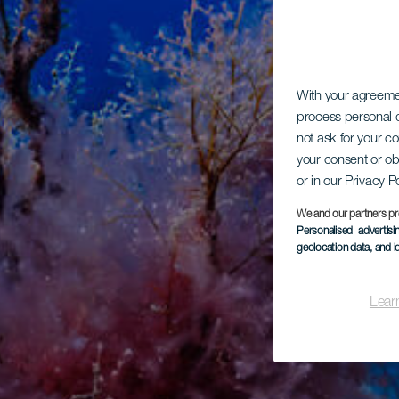
With your agreem
process personal d
not ask for your c
your consent or ob
or in our Privacy P
We and our partners pr
Personalised advertis
geolocation data, and i
Lear