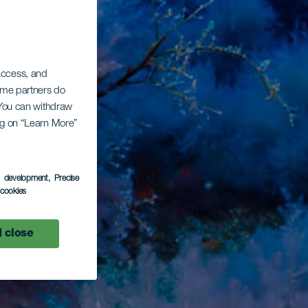
 access, and
Some partners do
. You can withdraw
ing on “Learn More”
s development
, Precise
l cookies
 close