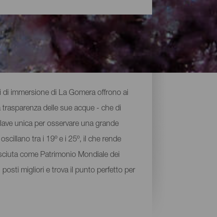
nti di immersione di La Gomera offrono ai
La trasparenza delle sue acque - che di
enclave unica per osservare una grande
scillano tra i 19º e i 25º, il che rende
osciuta come Patrimonio Mondiale dei
posti migliori e trova il punto perfetto per