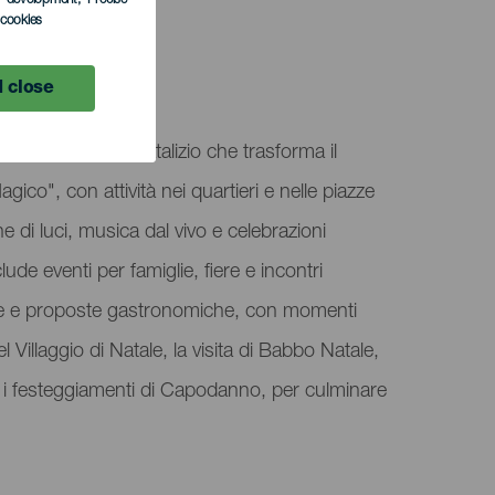
l cookies
 close
 un programma natalizio che trasforma il
ico", con attività nei quartieri e nelle piazze
di luci, musica dal vivo e celebrazioni
ude eventi per famiglie, fiere e incontri
tive e proposte gastronomiche, con momenti
l Villaggio di Natale, la visita di Babbo Natale,
 e i festeggiamenti di Capodanno, per culminare
.