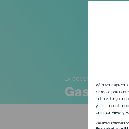
LA GOMERA
With your agreem
GastroMar
process personal d
not ask for your c
your consent or ob
or in our Privacy P
We and our partners pr
Personalised advertis