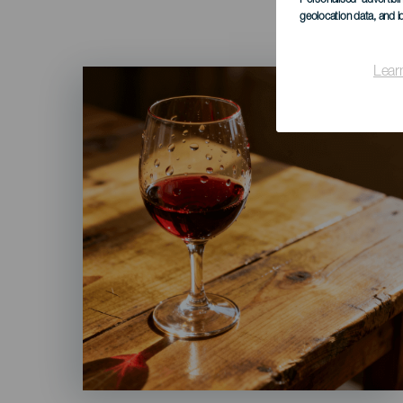
geolocation data, and i
Lear
Imagen
Listado