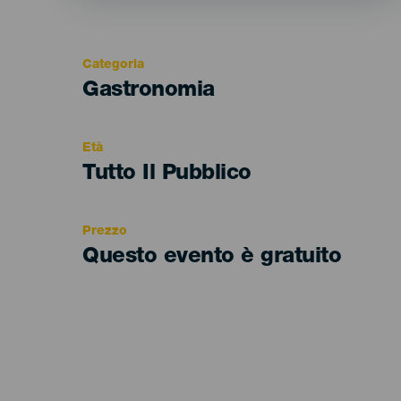
Categoria
Categoría
Gastronomia
del
evento
Età
Edad
Tutto Il Pubblico
Recomendada
Prezzo
Questo evento è gratuito