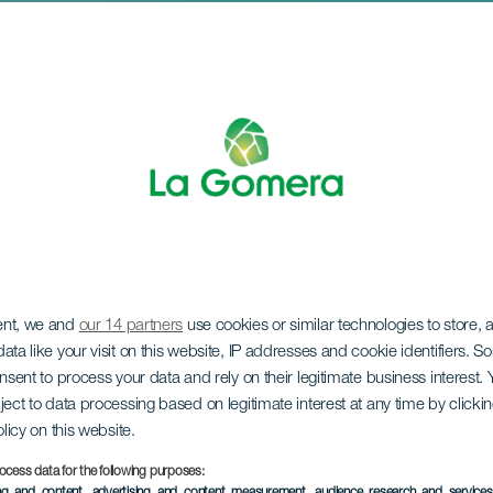
ent, we and
our 14 partners
use cookies or similar technologies to store,
ket di Natale
ata like your visit on this website, IP addresses and cookie identifiers. 
onsent to process your data and rely on their legitimate business interest
ject to data processing based on legitimate interest at any time by click
olicy on this website.
ocess data for the following purposes:
ing and content, advertising and content measurement, audience research and service