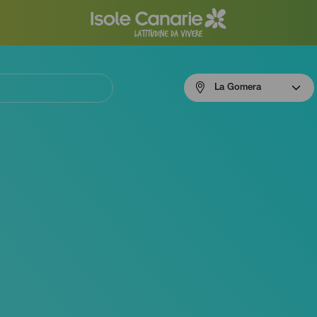
Menú
La Gomera
navigation
La
Gomera