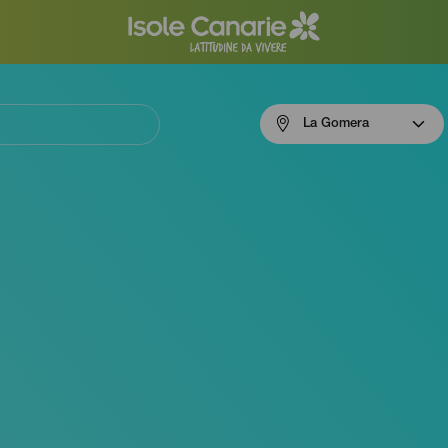
Menú
La Gomera
navigation
La
Gomera