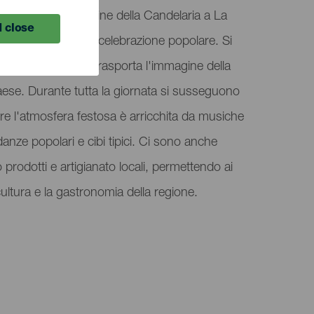
n onore della Vergine della Candelaria a La
 close
one religiosa alla celebrazione popolare. Si
processione che trasporta l'immagine della
aese. Durante tutta la giornata si susseguono
ntre l'atmosfera festosa è arricchita da musiche
 danze popolari e cibi tipici. Ci sono anche
 prodotti e artigianato locali, permettendo ai
 cultura e la gastronomia della regione.