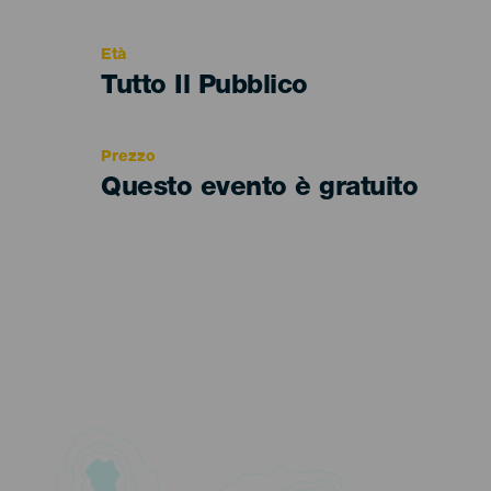
del
evento
Età
Edad
Tutto Il Pubblico
Recomendada
Prezzo
Questo evento è gratuito