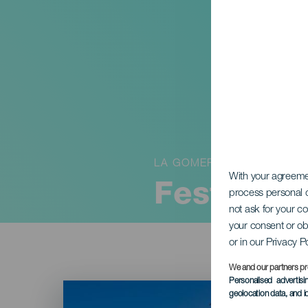
LA GOMERA
With your agreem
Feste di 
process personal d
not ask for your c
your consent or ob
or in our Privacy P
We and our partners pr
Personalised advertis
Imagen
geolocation data, and i
Listado