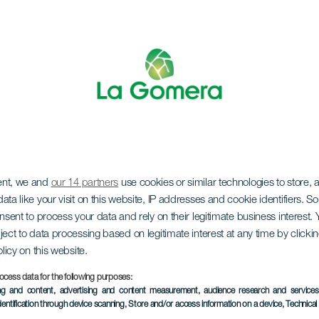
ent, we and
our 14 partners
use cookies or similar technologies to store,
Chipude
ata like your visit on this website, IP addresses and cookie identifiers. 
onsent to process your data and rely on their legitimate business interest
ject to data processing based on legitimate interest at any time by click
olicy on this website.
ocess data for the following purposes:
11 to 15 August
ing and content, advertising and content measurement, audience research and service
Localidad
Chipude
dentification through device scanning
, Store and/or access information on a device
, Technica