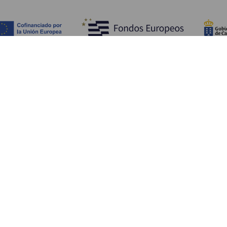
COSA VEDERE E COSA FARE
Luoghi di charme di La Gomera
Sentieri di La Gomera
Spiagge di La Gomera
Musei Visite di interesse
Centri di svago di La Gomera