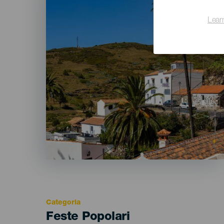
Lear
Categoria
Categoría
Feste Popolari