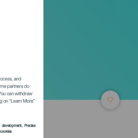
 access, and
Some partners do
. You can withdraw
ing on “Learn More”
s development
, Precise
l cookies