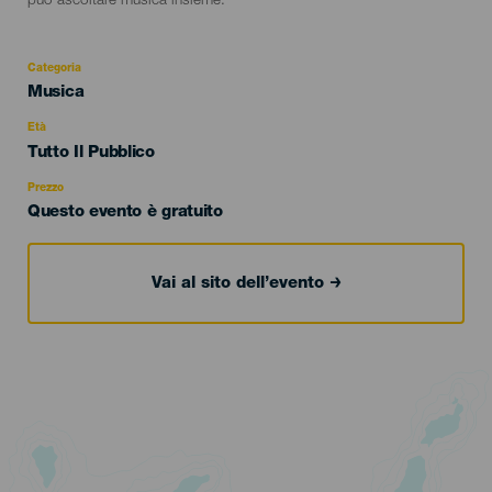
può ascoltare musica insieme.
Categoria
Categoría
Musica
del
evento
Età
Edad
Tutto Il Pubblico
Recomendada
Prezzo
Questo evento è gratuito
Vai al sito dell’evento