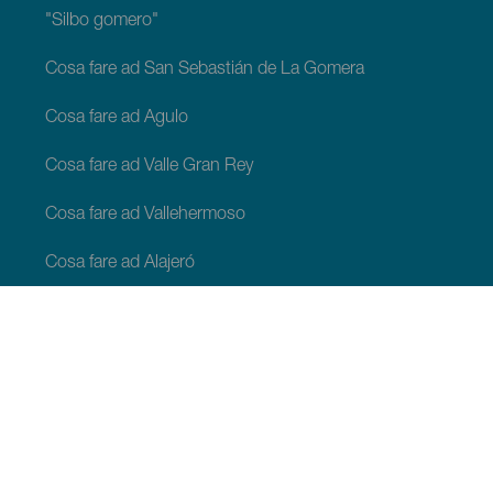
"Silbo gomero"
Cosa fare ad San Sebastián de La Gomera
Cosa fare ad Agulo
Cosa fare ad Valle Gran Rey
Cosa fare ad Vallehermoso
Cosa fare ad Alajeró
Cosa fare ad Hermigua
COSA VEDERE E COSA FARE