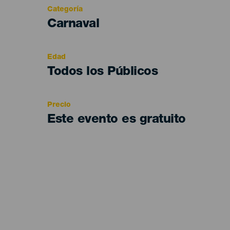
Categoría
Categoría
Carnaval
del
evento
Edad
Edad
Todos los Públicos
Recomendada
Precio
Este evento es gratuito