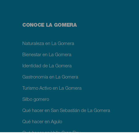
Menú
CONOCE LA GOMERA
footer
La
Gomera
Naturaleza en La Gomera
Bienestar en La Gomera
Identidad de La Gomera
Gastronomía en La Gomera
Turismo Activo en La Gomera
Silbo gomero
Qué hacer en San Sebastián de La Gomera
Qué hacer en Agulo
Qué hacer en Valle Gran Rey