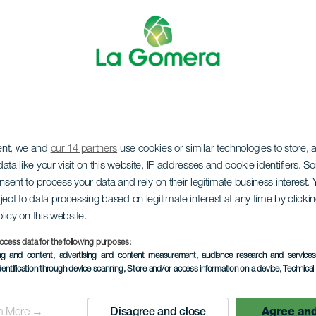
ent, we and
our 14 partners
use cookies or similar technologies to store,
ata like your visit on this website, IP addresses and cookie identifiers. 
onsent to process your data and rely on their legitimate business interest
ject to data processing based on legitimate interest at any time by click
olicy on this website.
ocess data for the following purposes:
favoritos
ing and content, advertising and content measurement, audience research and service
dentification through device scanning
, Store and/or access information on a device
, Technica
n More →
Disagree and close
Agree and