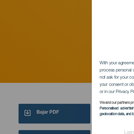
With your agreem
process personal d
not ask for your c
your consent or ob
or in our Privacy P
We and our partners pr
No hay 
Personalised advertis
Bajar PDF
geolocation data, and i
Lear