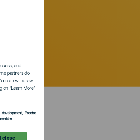
 access, and
Some partners do
. You can withdraw
ing on “Learn More”
s development
, Precise
l cookies
 close