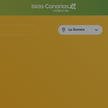
Menú
La Gomera
navigation
La
Gomera