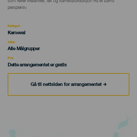
som feirer kreativitet, lek og karnevalstradisjon fra et barns
perspektiv.
Kategori
Categoría
Karneval
del
evento
Alder
Edad
Alle Målgrupper
Recomendada
Pris
Dette arrangementet er gratis
Gå til nettsiden for arrangementet