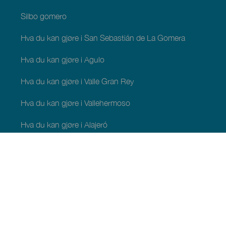
Silbo gomero
Hva du kan gjøre i San Sebastián de La Gomera
Hva du kan gjøre i Agulo
Hva du kan gjøre i Valle Gran Rey
Hva du kan gjøre i Vallehermoso
Hva du kan gjøre i Alajeró
Hva du kan gjøre i Hermigua
HVA DU KAN SE OG GJØRE