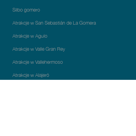
Silbo gomero
Atrakcje w San Sebastián de La Gomera
Atrakcje w Agulo
Atrakcje w Valle Gran Rey
Atrakcje w Vallehermoso
Atrakcje w Alajeró
Atrakcje w gminie Hermigua
ATRAKCJE I ZWIEDZANIE