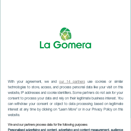
With your agreement, we and
our 14 partners
use cookies or similar
technologies to store, access, and process personal data like your visit on this
website, IP addresses and cookie identifiers. Some partners do not ask for your
consent to process your data and rely on their legitimate business interest. You
LA GOMERA
can withdraw your consent or object to data processing based on legitimate
interest at any time by clicking on “Learn More” or in our Privacy Policy on this
Gala Karnawałowa dla Dzieci
website.
We and our partners process data for the following purposes:
Imagen
Personalised advertising and content, advertising and content measurement, audience