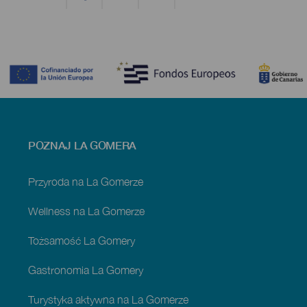
Contenido
Menú
POZNAJ LA GOMERA
footer
La
Gomera
Przyroda na La Gomerze
Wellness na La Gomerze
Tożsamość La Gomery
Gastronomia La Gomery
Turystyka aktywna na La Gomerze