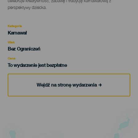
celebruje kreatywność, zabawę i tradycję karnawałową z
perspektywy dziecka.
Kategoria
Categoría
Karnawał
del
evento
Wiek
Edad
Bez Ograniczeń
Recomendada
Cena
To wydarzenie jest bezpłatne
Wejdź na stronę wydarzenia