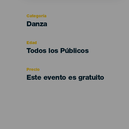
Categoría
Categoría
Danza
del
evento
Edad
Edad
Todos los Públicos
Recomendada
Precio
Este evento es gratuito