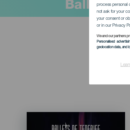
Ballet NU
process personal d
not ask for your c
your consent or ob
or in our Privacy P
We and our partners pr
Personalised advertis
geolocation data, and i
Lear
Imagen
Listado