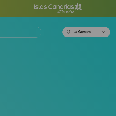
Menú
La Gomera
navigation
La
Gomera