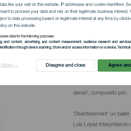
IT en danse
ata like your visit on this website, IP addresses and cookie identifiers. 
onsent to process your data and rely on their legitimate business interest
ject to data processing based on legitimate interest at any time by click
olicy on this website.
ocess data for the following purposes:
ing and content, advertising and content measurement, audience research and service
EVENTO PASADO
dentification through device scanning
, Store and/or access information on a device
, Technica
29 Mayo 2026
n More →
Disagree and close
Agree and
Localidad
San Sebastián de L
Descripción
La compañía Ballets de Te
del
danse', compuesto por:
evento
‘Divertissement’ un balle
Luis López interpretando 