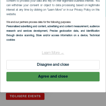
consent to process your data and rely on their legitimate business interest. You
can withdraw your consent or object to data processing based on legitimate
LA GOMERA
interest at any time by clicking on “Learn More” or in our Privacy Policy on this
Ballet NUIT en danse
website.
We and our partners process data for the following purposes:
Imagen
Personalised advertising and content, advertising and content measurement, audience
Listado
research and services development
, Precise geolocation data, and identification
through device scanning
, Store and/or access information on a device
, Technical
cookies
Learn More →
Disagree and close
Agree and close
TIDLIGERE EVENTS