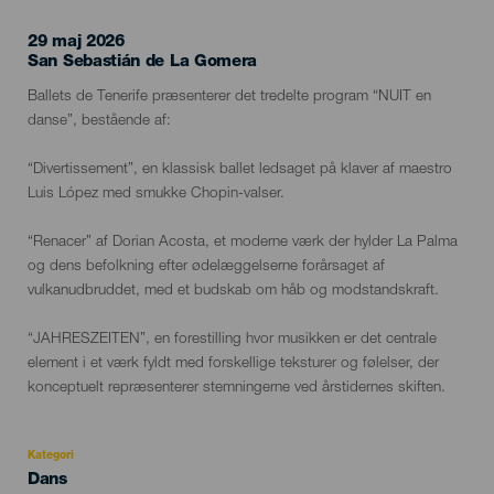
29 maj 2026
Localidad
San Sebastián de La Gomera
Descripción
Ballets de Tenerife præsenterer det tredelte program “NUIT en
del
danse”, bestående af:
evento
“Divertissement”, en klassisk ballet ledsaget på klaver af maestro
Luis López med smukke Chopin-valser.
“Renacer” af Dorian Acosta, et moderne værk der hylder La Palma
og dens befolkning efter ødelæggelserne forårsaget af
vulkanudbruddet, med et budskab om håb og modstandskraft.
“JAHRESZEITEN”, en forestilling hvor musikken er det centrale
element i et værk fyldt med forskellige teksturer og følelser, der
konceptuelt repræsenterer stemningerne ved årstidernes skiften.
Kategori
Categoría
Dans