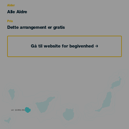
del
evento
Alder
Edad
Alle Aldre
Recomendada
Pris
Dette arrangement er gratis
Gå til website for begivenhed
LA GOMERA