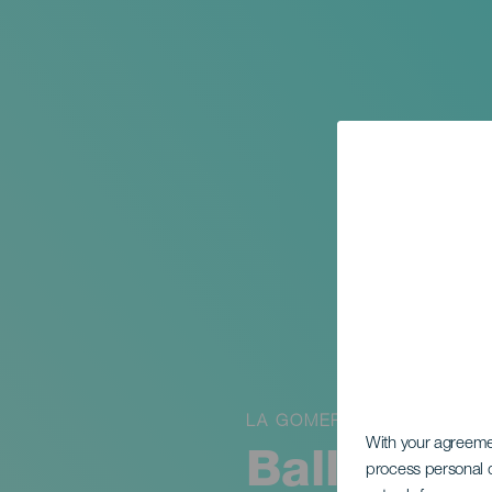
LA GOMERA
With your agreem
Ballett N
process personal d