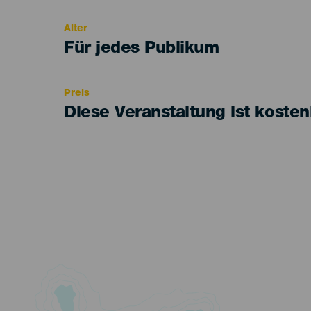
del
evento
Alter
Edad
Für jedes Publikum
Recomendada
Preis
Diese Veranstaltung ist kosten