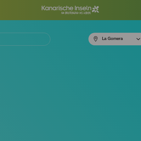
Menú
La Gomera
navigation
La
Gomera