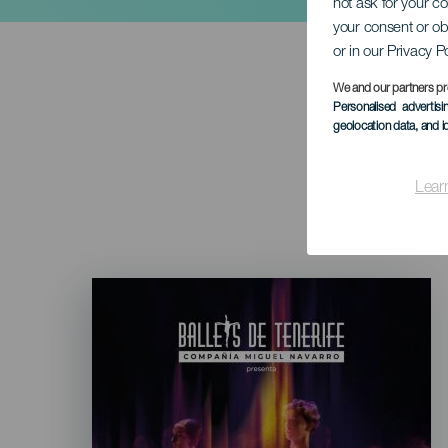
not ask for your c
your consent or ob
or in our Privacy P
We and our partners pr
Personalised advertis
geolocation data, and i
Lear
Imagen
Listado