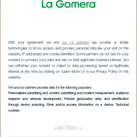
With your agreement, we and
our 14 partners
use cookies or similar
technologies to store, access, and process personal data like your visit on this
website, IP addresses and cookie identifiers. Some partners do not ask for your
consent to process your data and rely on their legitimate business interest. You
can withdraw your consent or object to data processing based on legitimate
interest at any time by clicking on “Learn More” or in our Privacy Policy on this
website.
We and our partners process data for the following purposes:
Personalised advertising and content, advertising and content measurement, audience
research and services development
, Precise geolocation data, and identification
through device scanning
, Store and/or access information on a device
, Technical
cookies
Learn More →