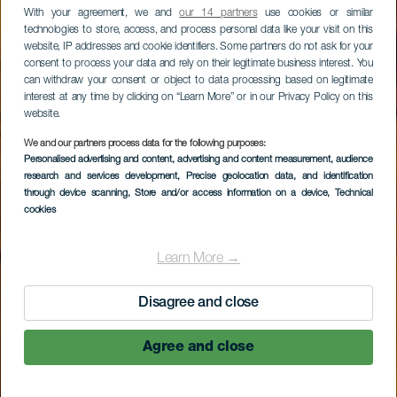
With your agreement, we and
our 14 partners
use cookies or similar
technologies to store, access, and process personal data like your visit on this
website, IP addresses and cookie identifiers. Some partners do not ask for your
consent to process your data and rely on their legitimate business interest. You
can withdraw your consent or object to data processing based on legitimate
interest at any time by clicking on “Learn More” or in our Privacy Policy on this
website.
We and our partners process data for the following purposes:
Personalised advertising and content, advertising and content measurement, audience
research and services development
, Precise geolocation data, and identification
through device scanning
, Store and/or access information on a device
, Technical
cookies
Learn More →
Disagree and close
Agree and close