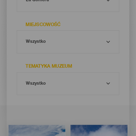
MIEJSCOWOŚĆ
TEMATYKA MUZEUM
Imagen
Imagen
Imagen
Imagen
Listado
Listado