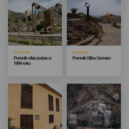
Isla
Isla
La Gomera
La Gomera
Titular
Titular
Pomnik ofiar pożaru z
Pomnik Silbo Gomero
1984 roku
Imagen
Imagen
Imagen
Imagen
Listado
Listado