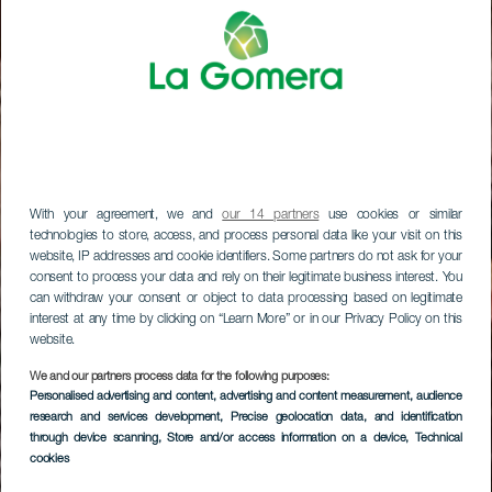
With your agreement, we and
our 14 partners
use cookies or similar
technologies to store, access, and process personal data like your visit on this
website, IP addresses and cookie identifiers. Some partners do not ask for your
consent to process your data and rely on their legitimate business interest. You
can withdraw your consent or object to data processing based on legitimate
interest at any time by clicking on “Learn More” or in our Privacy Policy on this
website.
We and our partners process data for the following purposes:
Personalised advertising and content, advertising and content measurement, audience
research and services development
, Precise geolocation data, and identification
through device scanning
, Store and/or access information on a device
, Technical
cookies