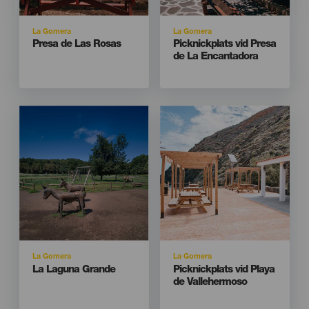
Isla
Isla
La Gomera
La Gomera
Titular
Titular
Presa de Las Rosas
Picknickplats vid Presa
de La Encantadora
Imagen
Imagen
Imagen
Imagen
Listado
Listado
Isla
Isla
La Gomera
La Gomera
Titular
Titular
La Laguna Grande
Picknickplats vid Playa
de Vallehermoso