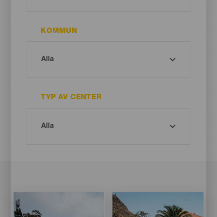
KOMMUN
TYP AV CENTER
Imagen
Imagen
Imagen
Imagen
Listado
Listado