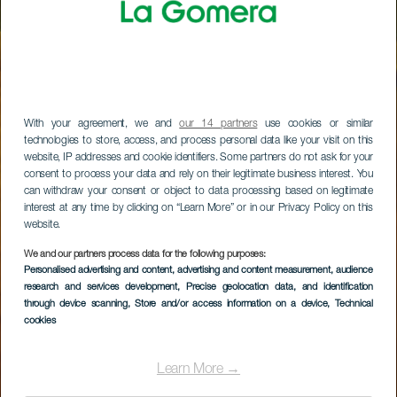
With your agreement, we and
our 14 partners
use cookies or similar
technologies to store, access, and process personal data like your visit on this
website, IP addresses and cookie identifiers. Some partners do not ask for your
consent to process your data and rely on their legitimate business interest. You
can withdraw your consent or object to data processing based on legitimate
interest at any time by clicking on “Learn More” or in our Privacy Policy on this
website.
We and our partners process data for the following purposes:
Personalised advertising and content, advertising and content measurement, audience
research and services development
, Precise geolocation data, and identification
through device scanning
, Store and/or access information on a device
, Technical
cookies
Learn More →