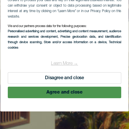
consent to process your data and rely on their legitimate business interest. You
can withdraw your consent or object to data processing based on legitimate
interest at any time by clicking on “Learn More” or in our Privacy Policy on this
website.
We and our partners process data for the following purposes:
Personalised advertising and content, advertising and content measurement, audience
research and services development
, Precise geolocation data, and identification
through device scanning
, Store and/or access information on a device
, Technical
cookies
Learn More →
Disagree and close
Agree and close