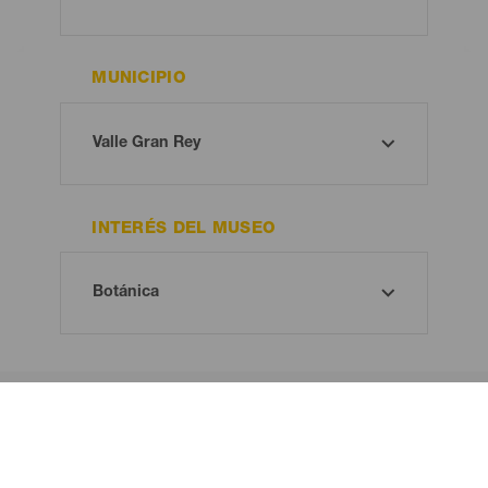
MUNICIPIO
INTERÉS DEL MUSEO
¡Oh! No hay ningún resultado...
Prueba otra vez, seguro que das con algo que te gusta.