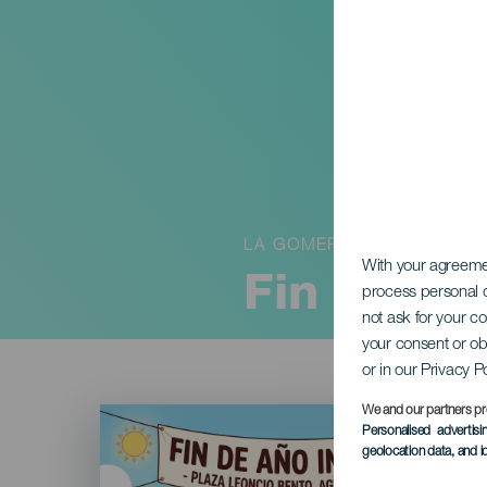
LA GOMERA
With your agreem
Fin de año
process personal d
not ask for your c
your consent or ob
or in our Privacy P
Imagen
We and our partners pr
Listado
Personalised advertis
geolocation data, and i