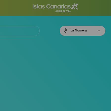
Menú
La Gomera
navigation
La
Gomera