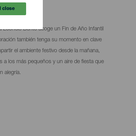
 close
za Leoncio Bento acoge un Fin de Año Infantil
bración también tenga su momento en clave
mpartir el ambiente festivo desde la mañana,
 a los más pequeños y un aire de fiesta que
n alegría.