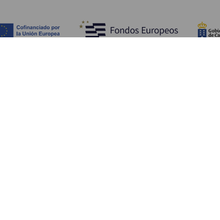
SEHEN UND ERLEBEN
Orte mit Charme auf La Gomera
Wanderwege La Gomera
Strände auf La Gomera
Museen und Sehenswürdigkeiten
Freizeitzentren auf La Gomera