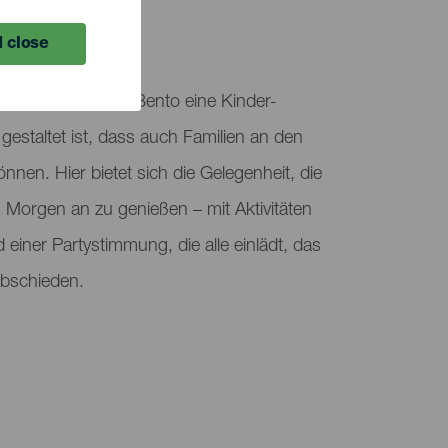
 close
der Plaza Leoncio Bento eine Kinder-
o gestaltet ist, dass auch Familien an den
önnen. Hier bietet sich die Gelegenheit, die
 Morgen an zu genießen – mit Aktivitäten
d einer Partystimmung, die alle einlädt, das
abschieden.