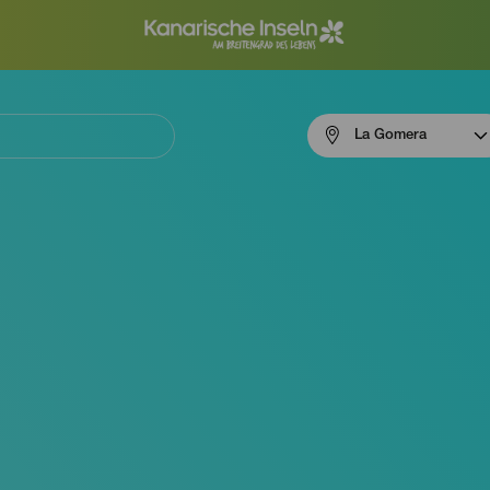
Menú
La Gomera
navigation
La
Gomera