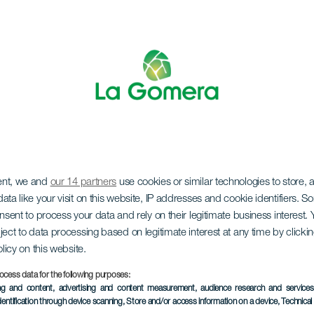
ent, we and
our 14 partners
use cookies or similar technologies to store,
eier für Kinder
ata like your visit on this website, IP addresses and cookie identifiers. 
onsent to process your data and rely on their legitimate business interest
ject to data processing based on legitimate interest at any time by click
olicy on this website.
ocess data for the following purposes:
ing and content, advertising and content measurement, audience research and service
VERGANGENE VERANSTAL
dentification through device scanning
, Store and/or access information on a device
, Technica