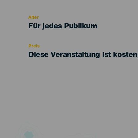
del
evento
Alter
Edad
Für jedes Publikum
Recomendada
Preis
Diese Veranstaltung ist kosten