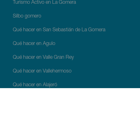
Turismo Activo en La Gomera
Silbo gomero
Qué hacer en San Sebastián de La Gomera
Qué hacer en Agulo
Qué hacer en Valle Gran Rey
Qué hacer en Vallehermoso
Qué hacer en Alajeró
Qué hacer en Hermigua
QUÉ VER Y QUÉ HACER