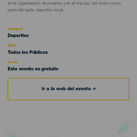
en la organización de pruebas y en el impulso del motor como
parte del tejido deportivo local.
Categoría
Categoría
Deportivo
del
evento
Edad
Edad
Todos los Públicos
Recomendada
Precio
Este evento es gratuito
Ir a la web del evento