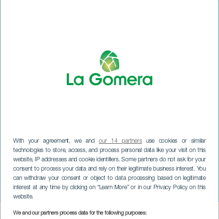
With your agreement, we and
our 14 partners
use cookies or similar
technologies to store, access, and process personal data like your visit on this
website, IP addresses and cookie identifiers. Some partners do not ask for your
LA GOMERA
consent to process your data and rely on their legitimate business interest. You
30 Aniversario de la
can withdraw your consent or object to data processing based on legitimate
interest at any time by clicking on “Learn More” or in our Privacy Policy on this
Escudería Gomera Racing
website.
We and our partners process data for the following purposes:
Imagen