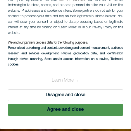
technologies to store, access, and process personal data like your visit on this
website, IP addresses and cookie identifiers. Some partners do not ask for your
consent to process your data and rely on their legitimate business interest. You
can withdraw your consent or object to data processing based on legitimate
interest at any time by clicking on “Learn More” or in our Privacy Policy on this
website.
We and our partners process data for the following purposes:
Personalised advertising and content, advertising and content measurement, audience
research and services development
, Precise geolocation data, and identification
through device scanning
, Store and/or access information on a device
, Technical
cookies
Learn More →
Disagree and close
Agree and close