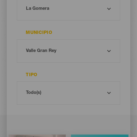
MUNICIPIO
TIPO
Imagen
Imagen