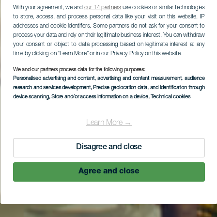
With your agreement, we and
our 14 partners
use cookies or similar technologies
to store, access, and process personal data like your visit on this website, IP
addresses and cookie identifiers. Some partners do not ask for your consent to
process your data and rely on their legitimate business interest. You can withdraw
your consent or object to data processing based on legitimate interest at any
time by clicking on “Learn More” or in our Privacy Policy on this website.
We and our partners process data for the following purposes:
Personalised advertising and content, advertising and content measurement, audience
research and services development
, Precise geolocation data, and identification through
device scanning
, Store and/or access information on a device
, Technical cookies
Learn More →
Disagree and close
Agree and close