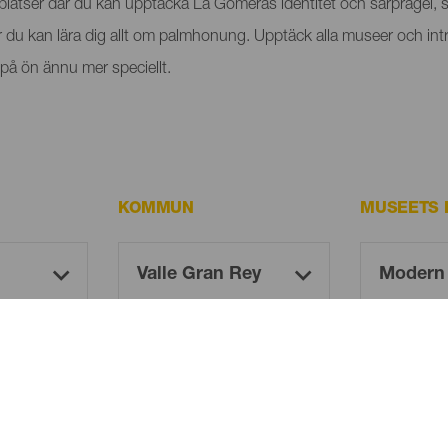
platser där du kan upptäcka La Gomeras identitet och särprägel, s
 du kan lära dig allt om palmhonung. Upptäck alla museer och in
k på ön ännu mer speciellt.
KOMMUN
MUSEETS 
Oh! There is no results ...