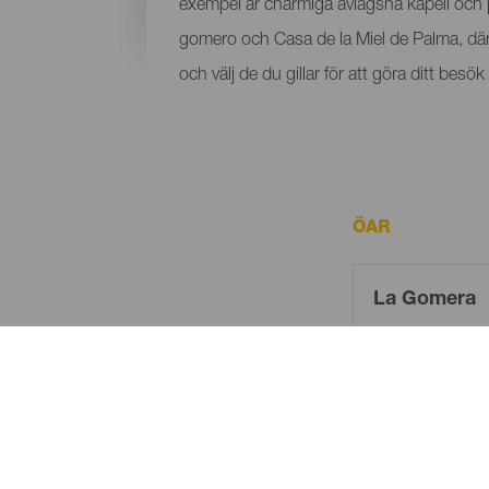
exempel är charmiga avlägsna kapell och 
gomero och Casa de la Miel de Palma, där
och välj de du gillar för att göra ditt besö
ÖAR