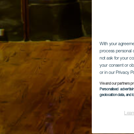
With your agreem
process personal d
not ask for your c
your consent or ob
or in our Privacy P
We and our partners pr
Personalised advertis
geolocation data, and i
Lear