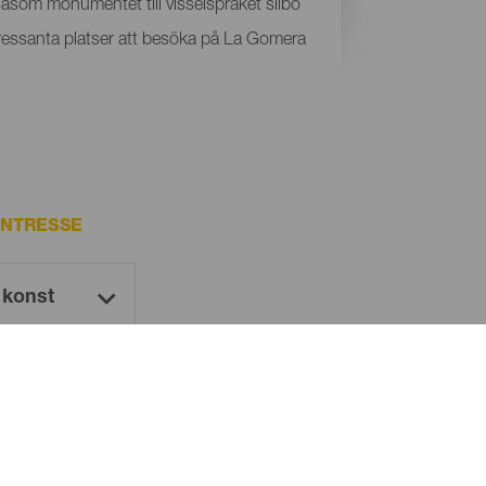
åsom monumentet till visselspråket silbo
tressanta platser att besöka på La Gomera
INTRESSE