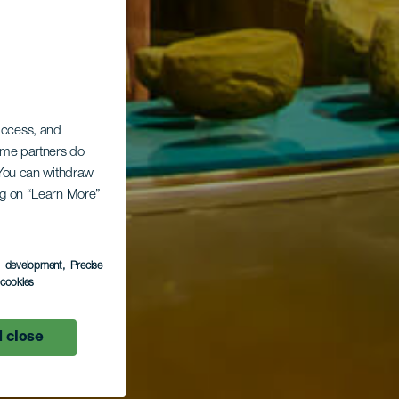
 access, and
Some partners do
. You can withdraw
ing on “Learn More”
s development
, Precise
l cookies
 close