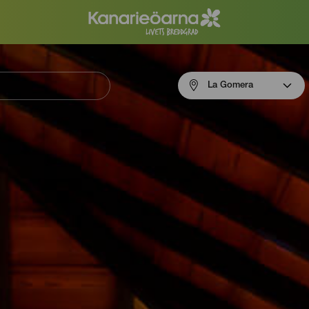
Menú
La Gomera
navigation
La
Gomera