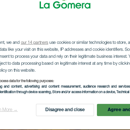
ent, we and
our 14 partners
use cookies or similar technologies to store,
ata like your visit on this website, IP addresses and cookie identifiers. 
onsent to process your data and rely on their legitimate business interest
ject to data processing based on legitimate interest at any time by click
olicy on this website.
ocess data for the following purposes:
ing and content, advertising and content measurement, audience research and service
dentification through device scanning
, Store and/or access information on a device
, Technica
n More →
Disagree and close
Agree and