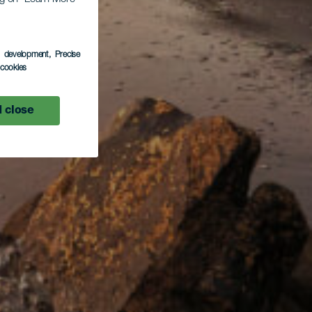
s development
, Precise
l cookies
 close