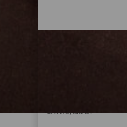
Todas las playas de La 
Las playas de La Gomera son, sin duda, un
sol durante cualquier época del año, ya s
arena volcánica a las que se accede a tra
soledad, con la familia, amigos o practica
Gomera muy cerca de ti.