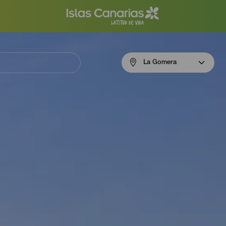
Menú
La Gomera
navigation
La
Gomera