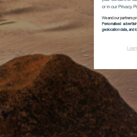
or in our Privacy P
We and our partners pr
Personalised advertis
geolocation data, and i
Lear