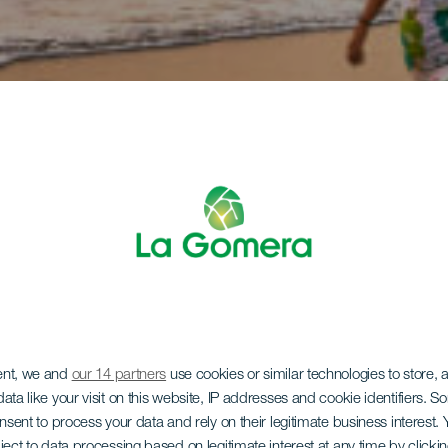
ent, we and
our 14 partners
use cookies or similar technologies to store,
ata like your visit on this website, IP addresses and cookie identifiers. 
onsent to process your data and rely on their legitimate business interest
ject to data processing based on legitimate interest at any time by click