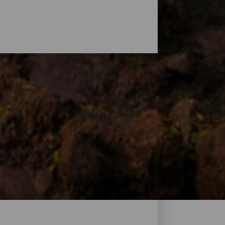
te disfrutar de un chapuzón y un día de
tilados o en playas salvajes de oscura
tranquilas ideal para relajarse en
 y encuentra la playa perfecta de La