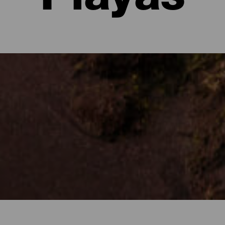
Playas
Gomera
a de las joyas que esconde la isla. Su extraordinario clima permi
ea en escondidas calas situadas a los pies de espectaculares acan
vés de senderos rodados de naturaleza. Un entorno de paz y aguas 
r el nudismo. Sumérgete en el mar de opciones que te ofrece la isla