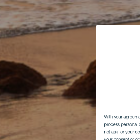
With your agreem
process personal d
not ask for your c
your consent or ob