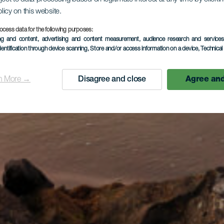
olicy on this website.
ocess data for the following purposes:
ing and content, advertising and content measurement, audience research and service
dentification through device scanning
, Store and/or access information on a device
, Technica
n More →
Disagree and close
Agree and