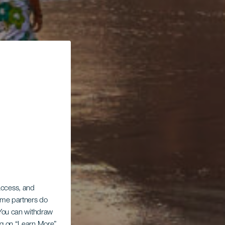
 access, and
Some partners do
. You can withdraw
ing on “Learn More”