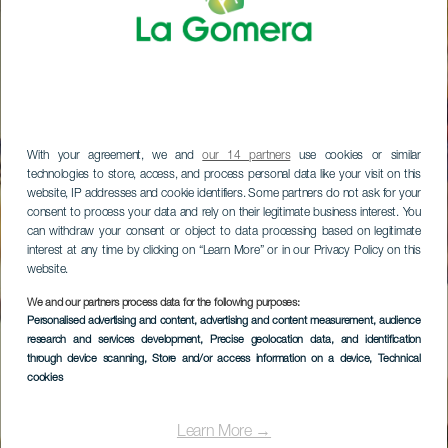
With your agreement, we and
our 14 partners
use cookies or similar
technologies to store, access, and process personal data like your visit on this
website, IP addresses and cookie identifiers. Some partners do not ask for your
consent to process your data and rely on their legitimate business interest. You
can withdraw your consent or object to data processing based on legitimate
interest at any time by clicking on “Learn More” or in our Privacy Policy on this
website.
We and our partners process data for the following purposes:
Personalised advertising and content, advertising and content measurement, audience
research and services development
, Precise geolocation data, and identification
through device scanning
, Store and/or access information on a device
, Technical
cookies
Learn More →