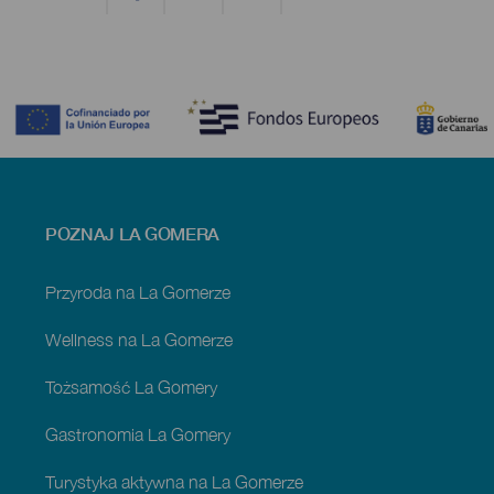
Contenido
Menú
POZNAJ LA GOMERA
footer
La
Gomera
Przyroda na La Gomerze
Wellness na La Gomerze
Tożsamość La Gomery
Gastronomia La Gomery
Turystyka aktywna na La Gomerze