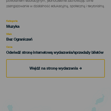
powołaniem edukacyjnym, jednocześnie zachowując silne
zaangażowanie w działalność edukacyjną, społeczną i terytorialną.
Kategoria
Categoría
Muzyka
del
evento
Wiek
Edad
Bez Ograniczeń
Recomendada
Cena
Odwiedź stronę internetową wydarzenia/sprzedaży biletów
Wejdź na stronę wydarzenia