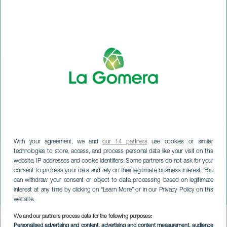
With your agreement, we and
our 14 partners
use cookies or similar
technologies to store, access, and process personal data like your visit on this
website, IP addresses and cookie identifiers. Some partners do not ask for your
LA GOMERA
consent to process your data and rely on their legitimate business interest. You
Orkiestra Symfoniczna
can withdraw your consent or object to data processing based on legitimate
interest at any time by clicking on “Learn More” or in our Privacy Policy on this
Teneryfy
website.
We and our partners process data for the following purposes:
Imagen
Personalised advertising and content, advertising and content measurement, audience