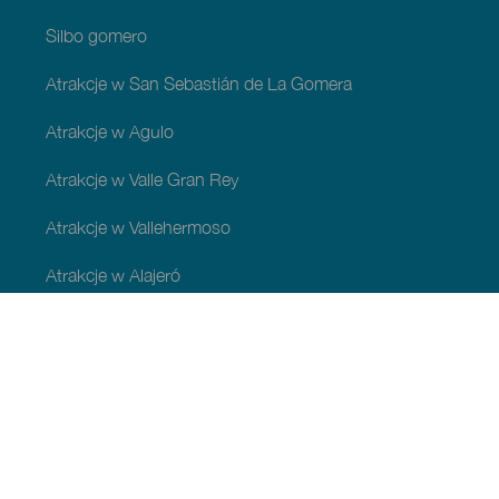
Silbo gomero
Atrakcje w San Sebastián de La Gomera
Atrakcje w Agulo
Atrakcje w Valle Gran Rey
Atrakcje w Vallehermoso
Atrakcje w Alajeró
Atrakcje w gminie Hermigua
ATRAKCJE I ZWIEDZANIE