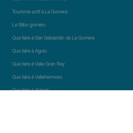
Tourisme actif à La Gomera
Le Silbo gomero
Que faire à San Sebastián de La Gomera
Que faire à Agulo
Que faire à Valle Gran Rey
Que faire à Vallehermoso
Que faire à Alajeró
Que faire à Hermigua