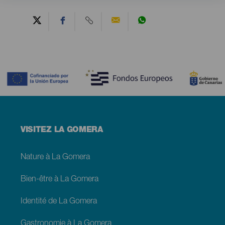
Contenido
Menú
VISITEZ LA GOMERA
footer
La
Gomera
Nature à La Gomera
Bien-être à La Gomera
Identité de La Gomera
Gastronomie à La Gomera