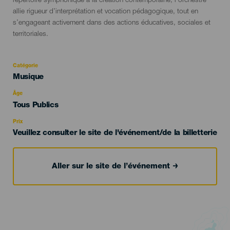
répertoire symphonique à la création contemporaine, l’orchestre
allie rigueur d’interprétation et vocation pédagogique, tout en
s’engageant activement dans des actions éducatives, sociales et
territoriales.
Catégorie
Categoría
Musique
del
evento
Âge
Edad
Tous Publics
Recomendada
Prix
Veuillez consulter le site de l'événement/de la billetterie
Aller sur le site de l’événement