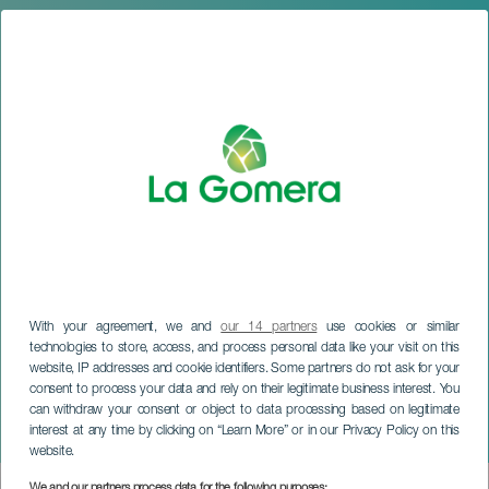
With your agreement, we and
our 14 partners
use cookies or similar
technologies to store, access, and process personal data like your visit on this
website, IP addresses and cookie identifiers. Some partners do not ask for your
LA GOMERA
consent to process your data and rely on their legitimate business interest. You
Orchestre symphonique de
can withdraw your consent or object to data processing based on legitimate
interest at any time by clicking on “Learn More” or in our Privacy Policy on this
Tenerife
website.
We and our partners process data for the following purposes: