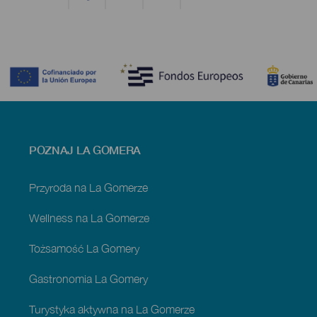
Contenido
Menú
POZNAJ LA GOMERA
footer
La
Gomera
Przyroda na La Gomerze
Wellness na La Gomerze
Tożsamość La Gomery
Gastronomia La Gomery
Turystyka aktywna na La Gomerze