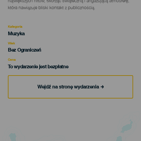
największych hitów, tworząc świąteczną i angażującą atmosferę,
która nawiązuje bliski kontakt z publicznością.
Kategoria
Categoría
Muzyka
del
evento
Wiek
Edad
Bez Ograniczeń
Recomendada
Cena
To wydarzenie jest bezpłatne
Wejdź na stronę wydarzenia