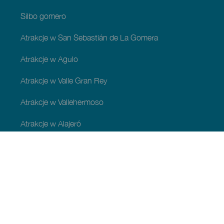
Silbo gomero
Atrakcje w San Sebastián de La Gomera
Atrakcje w Agulo
Atrakcje w Valle Gran Rey
Atrakcje w Vallehermoso
Atrakcje w Alajeró
Atrakcje w gminie Hermigua
ATRAKCJE I ZWIEDZANIE