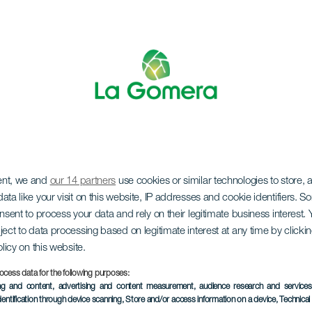
ent, we and
our 14 partners
use cookies or similar technologies to store,
koncert
ata like your visit on this website, IP addresses and cookie identifiers. 
onsent to process your data and rely on their legitimate business interest
ject to data processing based on legitimate interest at any time by click
olicy on this website.
ocess data for the following purposes:
ing and content, advertising and content measurement, audience research and service
TIDLIGERE EVENTS
dentification through device scanning
, Store and/or access information on a device
, Technica