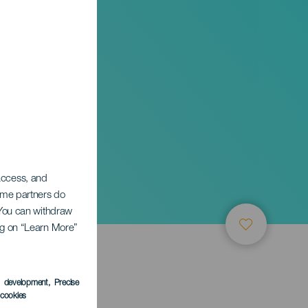
 access, and
Some partners do
. You can withdraw
ing on “Learn More”
s development
, Precise
l cookies