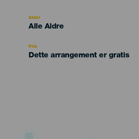
del
evento
Alder
Edad
Alle Aldre
Recomendada
Pris
Dette arrangement er gratis