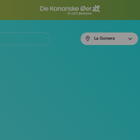
Menú
La Gomera
navigation
La
Gomera