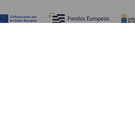
TING, MAN BØR SE OG FORETAGE SIG
Charmerende steder på La Gomera
Stier på La Gomera
Strande på La Gomera
Museer og seværdigheder
Fritidscentre på La Gomera