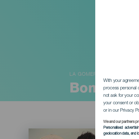
LA GOMERA
With your agreem
Bombai i 
process personal d
not ask for your c
your consent or ob
or in our Privacy P
We and our partners pr
Personalised advertis
Imagen
geolocation data, and i
Listado