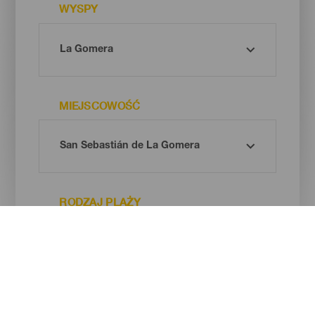
WYSPY
MIEJSCOWOŚĆ
RODZAJ PLAŻY
BARWA PIASKU