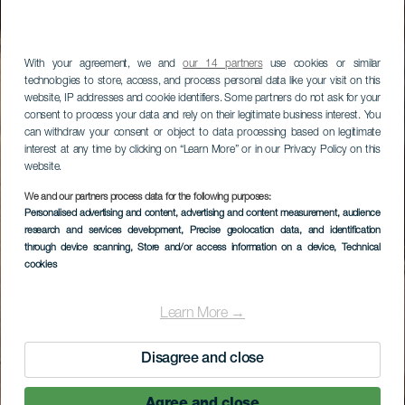
With your agreement, we and
our 14 partners
use cookies or similar
technologies to store, access, and process personal data like your visit on this
website, IP addresses and cookie identifiers. Some partners do not ask for your
consent to process your data and rely on their legitimate business interest. You
can withdraw your consent or object to data processing based on legitimate
interest at any time by clicking on “Learn More” or in our Privacy Policy on this
website.
We and our partners process data for the following purposes:
Personalised advertising and content, advertising and content measurement, audience
research and services development
, Precise geolocation data, and identification
through device scanning
, Store and/or access information on a device
, Technical
cookies
Learn More →
Disagree and close