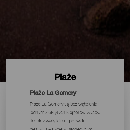
Plaże
Plaże La Gomery
Plaże La Gomery są bez wątpienia
jednym z ukrytych klejnotów wyspy.
Jej niezwykły klimat pozwala
cieszyć się kąpielą i słonecznym