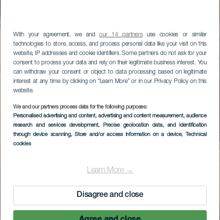
With your agreement, we and
our 14 partners
use cookies or similar
technologies to store, access, and process personal data like your visit on this
website, IP addresses and cookie identifiers. Some partners do not ask for your
consent to process your data and rely on their legitimate business interest. You
can withdraw your consent or object to data processing based on legitimate
interest at any time by clicking on “Learn More” or in our Privacy Policy on this
website.
We and our partners process data for the following purposes:
Personalised advertising and content, advertising and content measurement, audience
research and services development
, Precise geolocation data, and identification
through device scanning
, Store and/or access information on a device
, Technical
cookies
Learn More →
Disagree and close