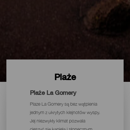
Plaże
Plaże La Gomery
Plaże La Gomery są bez wątpienia
jednym z ukrytych klejnotów wyspy.
Jej niezwykły klimat pozwala
cieszyć się kąpielą i słonecznym