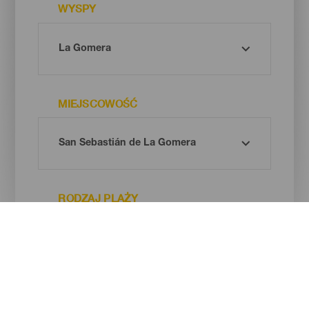
WYSPY
MIEJSCOWOŚĆ
RODZAJ PLAŻY
BARWA PIASKU