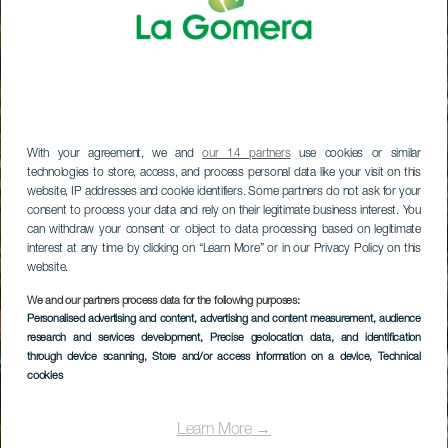
With your agreement, we and
our 14 partners
use cookies or similar
technologies to store, access, and process personal data like your visit on this
website, IP addresses and cookie identifiers. Some partners do not ask for your
consent to process your data and rely on their legitimate business interest. You
can withdraw your consent or object to data processing based on legitimate
interest at any time by clicking on “Learn More” or in our Privacy Policy on this
website.
We and our partners process data for the following purposes:
Personalised advertising and content, advertising and content measurement, audience
research and services development
, Precise geolocation data, and identification
through device scanning
, Store and/or access information on a device
, Technical
cookies
Learn More →