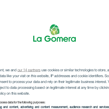
ent, we and
our 14 partners
use cookies or similar technologies to store,
a tapa. El buen yant
ata like your visit on this website, IP addresses and cookie identifiers. 
onsent to process your data and rely on their legitimate business interest
ject to data processing based on legitimate interest at any time by click
olicy on this website.
ocess data for the following purposes:
ing and content, advertising and content measurement, audience research and service