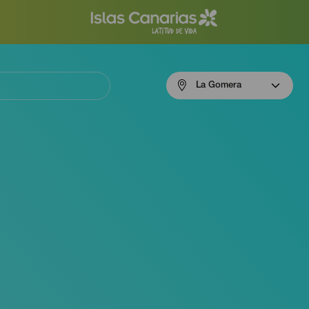
Menú
La Gomera
navigation
La
Gomera