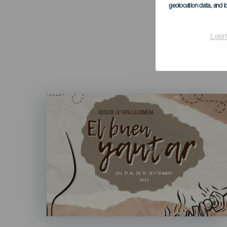
geolocation data, and i
Lear
Imagen
Listado