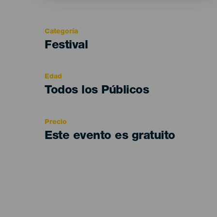
Categoría
Categoría
Festival
del
evento
Edad
Edad
Todos los Públicos
Recomendada
Precio
Este evento es gratuito