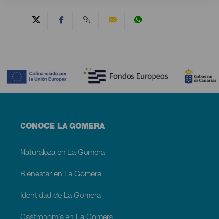
Contenido
Menú
CONOCE LA GOMERA
footer
La
Gomera
Naturaleza en La Gomera
Bienestar en La Gomera
Identidad de La Gomera
Gastronomía en La Gomera