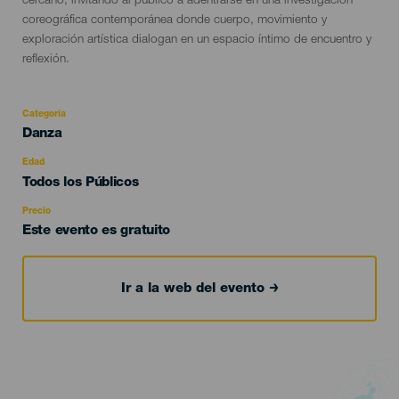
cercano, invitando al público a adentrarse en una investigación
coreográfica contemporánea donde cuerpo, movimiento y
exploración artística dialogan en un espacio íntimo de encuentro y
reflexión.
Categoría
Categoría
Danza
del
evento
Edad
Edad
Todos los Públicos
Recomendada
Precio
Este evento es gratuito
Ir a la web del evento