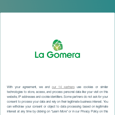
With your agreement, we and
our 14 partners
use cookies or similar
technologies to store, access, and process personal data like your visit on this
LA GOMERA
website, IP addresses and cookie identifiers. Some partners do not ask for your
La vuelta al mundo en 8
consent to process your data and rely on their legitimate business interest. You
Compases - Programa
can withdraw your consent or object to data processing based on legitimate
interest at any time by clicking on “Learn More” or in our Privacy Policy on this