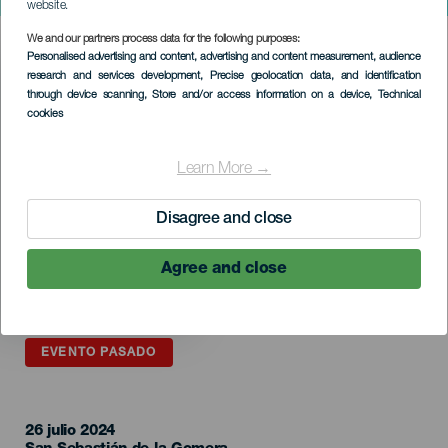
Sinfónico en La Gomera
website.
We and our partners process data for the following purposes:
Imagen
Personalised advertising and content, advertising and content measurement, audience
Listado
research and services development
, Precise geolocation data, and identification
through device scanning
, Store and/or access information on a device
, Technical
cookies
Learn More →
Disagree and close
Agree and close
EVENTO PASADO
26 julio 2024