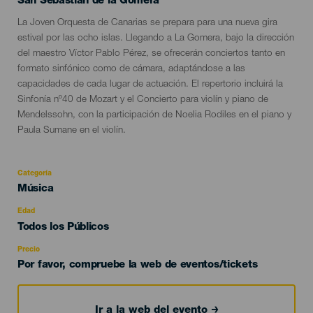
Localidad
San Sebastián de la Gomera
Descripción
La Joven Orquesta de Canarias se prepara para una nueva gira
del
estival por las ocho islas. Llegando a La Gomera, bajo la dirección
evento
del maestro Víctor Pablo Pérez, se ofrecerán conciertos tanto en
formato sinfónico como de cámara, adaptándose a las
capacidades de cada lugar de actuación. El repertorio incluirá la
Sinfonía nº40 de Mozart y el Concierto para violín y piano de
Mendelssohn, con la participación de Noelia Rodiles en el piano y
Paula Sumane en el violín.
Categoría
Categoría
Música
del
evento
Edad
Edad
Todos los Públicos
Recomendada
Precio
Por favor, compruebe la web de eventos/tickets
Ir a la web del evento