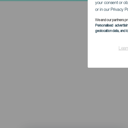
your consent or ob
or in our Privacy P
We and our partners pr
Personalised advertis
geolocation data, and i
Lear