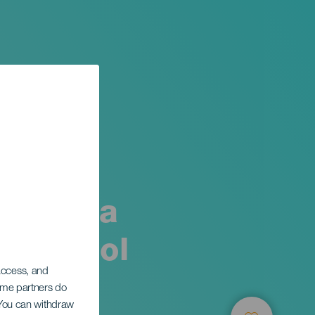
eñora la
 Apóstol
 access, and
Some partners do
. You can withdraw