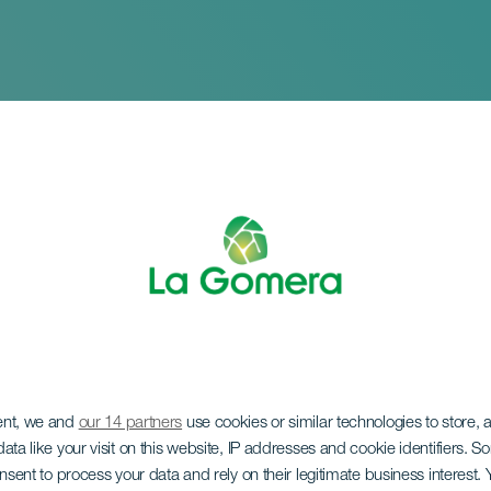
n honor a Nuestra S
l Carmen y Santiago
ent, we and
our 14 partners
use cookies or similar technologies to store,
de Santiago
ata like your visit on this website, IP addresses and cookie identifiers. 
onsent to process your data and rely on their legitimate business interest