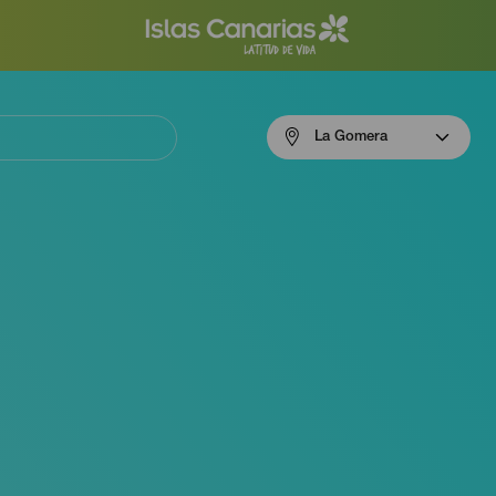
Menú
La Gomera
navigation
La
Gomera