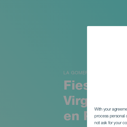
LA GOMERA
Fiestas e
Virgen de
With your agreem
en Playa 
process personal d
not ask for your c