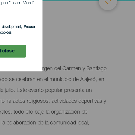
ing on “Learn More”
s development
, Precise
l cookies
 close
uestra Señora la Virgen del Carmen y Santiago
ago se celebran en el municipio de Alajeró, en
e julio. Este evento popular presenta un
na actos religiosos, actividades deportivas y
ales, todo ello bajo la organización del
 la colaboración de la comunidad local,