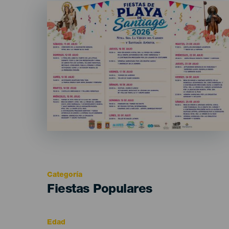
Imagen
Listado
Categoría
Categoría
Fiestas Populares
del
evento
Edad